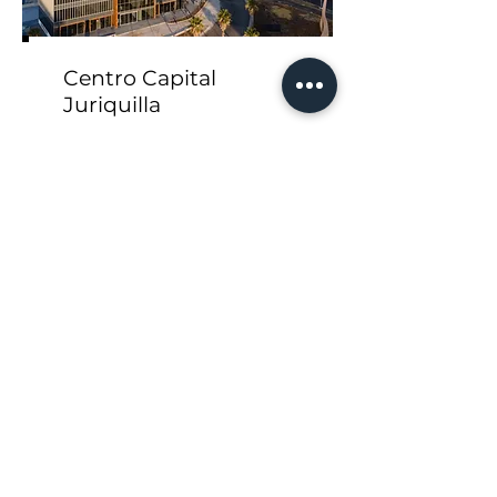
Centro Capital
Juriquilla
Edificio de diseño moderno y funcional
ubicado en una zona privilegiada de
Juriquilla.
Flexibilidad, exclusividad y seguridad.
www.centrocapital.mx
Anillo Vial Fray Junípero Serra #2350
Fracc. Valle de Juriquilla CP 76230
Querétaro, México
Ubicación