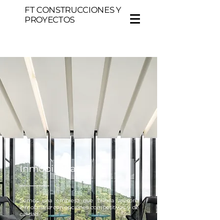
FT CONSTRUCCIONES Y
PROYECTOS
Inmobiliaria
Somos una empresa que brinda asesoría
inmobiliaria con opciones competitivas, y de
calidad.